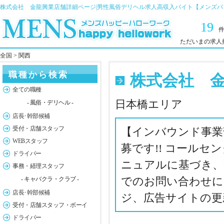
株式会社 金龍興業店舗詳細ページ|男性風俗デリヘル求人高収入バイト【メンズパ
19
ただいまの求人
全国
> 関西
職種から検索
株式会社 
全ての職種
日本橋エリア
- 風俗・デリヘル -
店長･幹部候補
受付・店舗スタッフ
【インバウンド事業
WEBスタッフ
募です!! コール
ドライバー
ニュアルに基づき、
事務・経理スタッフ
でのお問い合わせに
- キャバクラ・クラブ -
店長･幹部候補
ジ、広告サイトの更
受付・店舗スタッフ・ボーイ
ドライバー