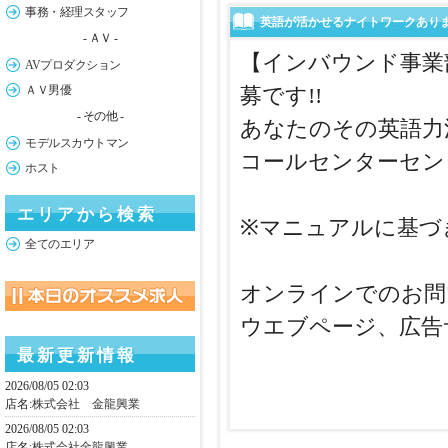
事務・経理スタッフ
英語が活かせるナイトワークあり
- ＡＶ -
【インバウンド事業
AVプロダクション
ＡＶ男優
募です!!
- その他 -
あなたのその英語力
モデルスカウトマン
コールセンターセン
ホスト
エリアから検索
※マニュアルに基づ
全てのエリア
オンラインでのお問
ウエブページ、広告
最新更新情報
2026/08/05 02:03
店名:
株式会社 金龍興業
2026/08/05 02:03
店名:
株式会社金龍興業