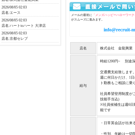
2026/08/05 02:03
店名:
エース
メールの最初に
「メンズハッピーハローワーク
がスムーズに進みます。
2026/08/05 02:03
店名:
ハートtoハート 大津店
info@recruit-m
2026/08/05 02:03
店名:
京都セレブ
店名
株式会社 金龍興業
時給1200円~ 別途
交通費支給致します
週に何日かだけ、1日
ト勤務もご相談に乗
給与
社員希望登用制度がご
技能手当込)
※社員候補生は週6
能です
・日常英会話が出来
・性別、年齢は一切