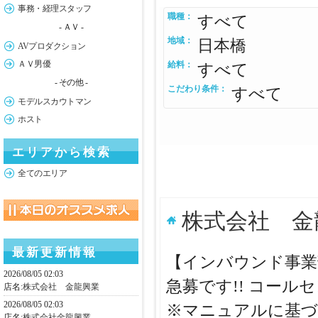
事務・経理スタッフ
職種：
すべて
- ＡＶ -
地域：
日本橋
AVプロダクション
ＡＶ男優
給料：
すべて
- その他 -
こだわり条件：
すべて
モデルスカウトマン
ホスト
エリアから検索
全てのエリア
株式会社 金
最新更新情報
【インバウンド事業
2026/08/05 02:03
急募です!! コー
店名:
株式会社 金龍興業
2026/08/05 02:03
※マニュアルに基づ
店名:
株式会社金龍興業