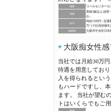
コールセンターセ
職種
英検3級以上 経
資格
お...
時給1500円~ 
給与
万~) ※社員候補
大阪市中央区日本
勤務地
大阪痴女性感
当社では月給30万
待遇を用意しており
入を得られるという
もハードですし、本
ます。 当社が望む
トはいくらでもご用
職種