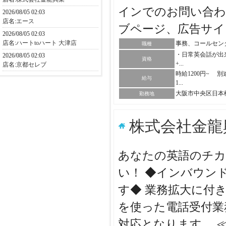
インでのお問い合わ
2026/08/05 02:03
店名:
エース
ブページ、広告サ
2026/08/05 02:03
店名:
ハートtoハート 大津店
事務、コールセン
職種
・日常英会話が出
2026/08/05 02:03
資格
+...
店名:
京都セレブ
時給1200円~ 
給与
1...
大阪市中央区日本
勤務地
株式会社金龍
あなたの英語のチカ
い！ ◆インバウン
す◆ 業務拡大に付
を使った電話受付業
対応となります。